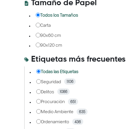
Tamaño de Papel
Todos los Tamaños
Carta
90x60 cm
90x120 cm
Etiquetas más frecuentes
Todas las Etiquetas
Seguridad
1106
Delitos
1086
Procuración
651
Medio Ambiente
635
Ordenamiento
436