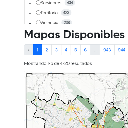
Servidores
434
Territorio
423
Violencia
238
Familia
Mapas Disponibles
238
Población
236
‹
1
2
3
4
5
6
...
943
944
Educación
224
Turismo
222
Mostrando 1-5 de 4720 resultados
Agricultura
219
Forestal
219
Planeación
219