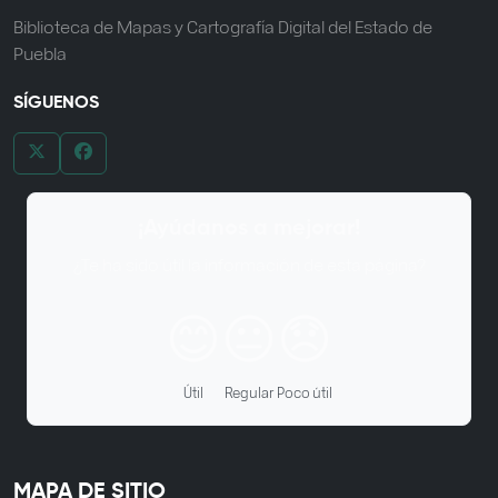
Biblioteca de Mapas y Cartografía Digital del Estado de
Puebla
SÍGUENOS
¡Ayúdanos a mejorar!
¿Te ha sido útil la información de esta página?
😊
😐
😞
Útil
Regular
Poco útil
MAPA DE SITIO